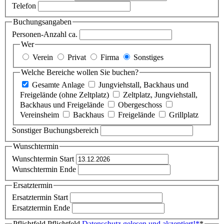
Telefon
Buchungsangaben
Personen-Anzahl ca.
Wer
Verein
Privat
Firma
Sonstiges
Welche Bereiche wollen Sie buchen?
Gesamte Anlage
Jungviehstall, Backhaus und
Freigelände (ohne Zeltplatz)
Zeltplatz, Jungviehstall,
Backhaus und Freigelände
Obergeschoss
Vereinsheim
Backhaus
Freigelände
Grillplatz
Sonstiger Buchungsbereich
Wunschtermin
Wunschtermin Start
Wunschtermin Ende
Ersatztermin
Ersatztermin Start
Ersatztermin Ende
Pflichtfeld
Pflichtfeld
Datenschutz gelesen und akzeptiert!
*
*