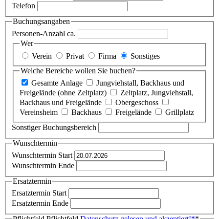
Telefon
Buchungsangaben
Personen-Anzahl ca.
Wer
Verein
Privat
Firma
Sonstiges
Welche Bereiche wollen Sie buchen?
Gesamte Anlage
Jungviehstall, Backhaus und
Freigelände (ohne Zeltplatz)
Zeltplatz, Jungviehstall,
Backhaus und Freigelände
Obergeschoss
Vereinsheim
Backhaus
Freigelände
Grillplatz
Sonstiger Buchungsbereich
Wunschtermin
Wunschtermin Start
Wunschtermin Ende
Ersatztermin
Ersatztermin Start
Ersatztermin Ende
Pflichtfeld
Pflichtfeld
Datenschutz gelesen und akzeptiert!
*
*