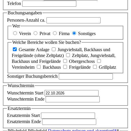
Telefon
Buchungsangaben
Personen-Anzahl ca.
Wer
Verein
Privat
Firma
Sonstiges
Welche Bereiche wollen Sie buchen?
Gesamte Anlage
Jungviehstall, Backhaus und
Freigelände (ohne Zeltplatz)
Zeltplatz, Jungviehstall,
Backhaus und Freigelände
Obergeschoss
Vereinsheim
Backhaus
Freigelände
Grillplatz
Sonstiger Buchungsbereich
Wunschtermin
Wunschtermin Start
Wunschtermin Ende
Ersatztermin
Ersatztermin Start
Ersatztermin Ende
Pflichtfeld
Pflichtfeld
Datenschutz gelesen und akzeptiert!
*
*