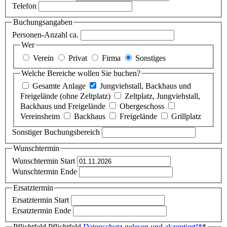
Telefon
Buchungsangaben
Personen-Anzahl ca.
Wer
Verein
Privat
Firma
Sonstiges
Welche Bereiche wollen Sie buchen?
Gesamte Anlage
Jungviehstall, Backhaus und
Freigelände (ohne Zeltplatz)
Zeltplatz, Jungviehstall,
Backhaus und Freigelände
Obergeschoss
Vereinsheim
Backhaus
Freigelände
Grillplatz
Sonstiger Buchungsbereich
Wunschtermin
Wunschtermin Start
Wunschtermin Ende
Ersatztermin
Ersatztermin Start
Ersatztermin Ende
Pflichtfeld
Pflichtfeld
Datenschutz gelesen und akzeptiert!
*
*