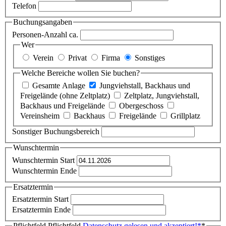
Telefon
Buchungsangaben
Personen-Anzahl ca.
Wer
Verein
Privat
Firma
Sonstiges
Welche Bereiche wollen Sie buchen?
Gesamte Anlage
Jungviehstall, Backhaus und
Freigelände (ohne Zeltplatz)
Zeltplatz, Jungviehstall,
Backhaus und Freigelände
Obergeschoss
Vereinsheim
Backhaus
Freigelände
Grillplatz
Sonstiger Buchungsbereich
Wunschtermin
Wunschtermin Start
Wunschtermin Ende
Ersatztermin
Ersatztermin Start
Ersatztermin Ende
Pflichtfeld
Pflichtfeld
Datenschutz gelesen und akzeptiert!
*
*