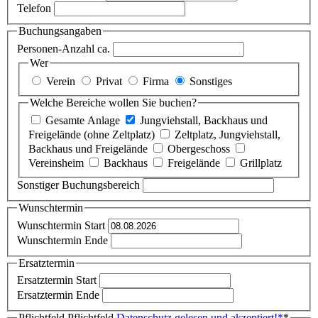
Telefon
Buchungsangaben
Personen-Anzahl ca.
Wer
Verein
Privat
Firma
Sonstiges
Welche Bereiche wollen Sie buchen?
Gesamte Anlage
Jungviehstall, Backhaus und
Freigelände (ohne Zeltplatz)
Zeltplatz, Jungviehstall,
Backhaus und Freigelände
Obergeschoss
Vereinsheim
Backhaus
Freigelände
Grillplatz
Sonstiger Buchungsbereich
Wunschtermin
Wunschtermin Start
Wunschtermin Ende
Ersatztermin
Ersatztermin Start
Ersatztermin Ende
Pflichtfeld
Pflichtfeld
Datenschutz gelesen und akzeptiert!
*
*