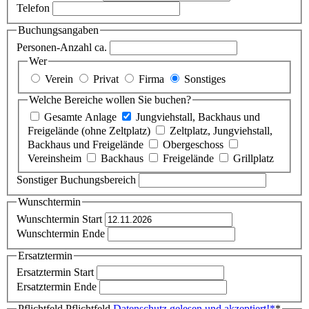
Telefon
Buchungsangaben
Personen-Anzahl ca.
Wer
Verein
Privat
Firma
Sonstiges
Welche Bereiche wollen Sie buchen?
Gesamte Anlage
Jungviehstall, Backhaus und
Freigelände (ohne Zeltplatz)
Zeltplatz, Jungviehstall,
Backhaus und Freigelände
Obergeschoss
Vereinsheim
Backhaus
Freigelände
Grillplatz
Sonstiger Buchungsbereich
Wunschtermin
Wunschtermin Start
Wunschtermin Ende
Ersatztermin
Ersatztermin Start
Ersatztermin Ende
Pflichtfeld
Pflichtfeld
Datenschutz gelesen und akzeptiert!
*
*