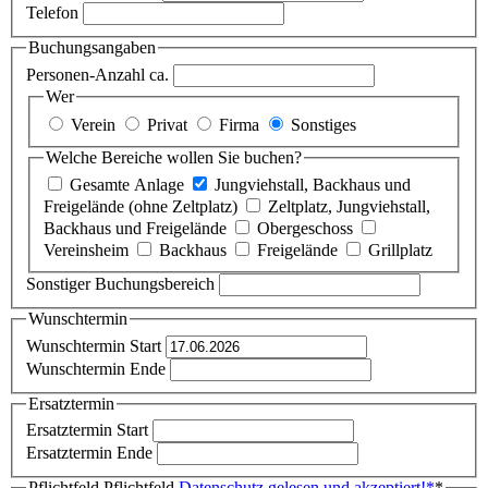
Telefon
Buchungsangaben
Personen-Anzahl ca.
Wer
Verein
Privat
Firma
Sonstiges
Welche Bereiche wollen Sie buchen?
Gesamte Anlage
Jungviehstall, Backhaus und
Freigelände (ohne Zeltplatz)
Zeltplatz, Jungviehstall,
Backhaus und Freigelände
Obergeschoss
Vereinsheim
Backhaus
Freigelände
Grillplatz
Sonstiger Buchungsbereich
Wunschtermin
Wunschtermin Start
Wunschtermin Ende
Ersatztermin
Ersatztermin Start
Ersatztermin Ende
Pflichtfeld
Pflichtfeld
Datenschutz gelesen und akzeptiert!
*
*