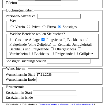
Telefon
Buchungsangaben
Personen-Anzahl ca.
Wer
Verein
Privat
Firma
Sonstiges
Welche Bereiche wollen Sie buchen?
Gesamte Anlage
Jungviehstall, Backhaus und
Freigelände (ohne Zeltplatz)
Zeltplatz, Jungviehstall,
Backhaus und Freigelände
Obergeschoss
Vereinsheim
Backhaus
Freigelände
Grillplatz
Sonstiger Buchungsbereich
Wunschtermin
Wunschtermin Start
Wunschtermin Ende
Ersatztermin
Ersatztermin Start
Ersatztermin Ende
Pflichtfeld
Pflichtfeld
Datenschutz gelesen und akzeptiert!
*
*