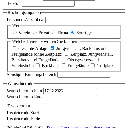
Telefon
Buchungsangaben
Personen-Anzahl ca.
Wer
Verein
Privat
Firma
Sonstiges
Welche Bereiche wollen Sie buchen?
Gesamte Anlage
Jungviehstall, Backhaus und
Freigelände (ohne Zeltplatz)
Zeltplatz, Jungviehstall,
Backhaus und Freigelände
Obergeschoss
Vereinsheim
Backhaus
Freigelände
Grillplatz
Sonstiger Buchungsbereich
Wunschtermin
Wunschtermin Start
Wunschtermin Ende
Ersatztermin
Ersatztermin Start
Ersatztermin Ende
Pflichtfeld
Pflichtfeld
Datenschutz gelesen und akzeptiert!
*
*