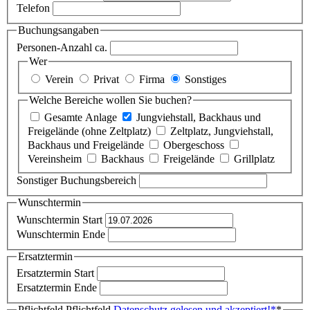
Telefon
Buchungsangaben
Personen-Anzahl ca.
Wer
Verein
Privat
Firma
Sonstiges
Welche Bereiche wollen Sie buchen?
Gesamte Anlage
Jungviehstall, Backhaus und
Freigelände (ohne Zeltplatz)
Zeltplatz, Jungviehstall,
Backhaus und Freigelände
Obergeschoss
Vereinsheim
Backhaus
Freigelände
Grillplatz
Sonstiger Buchungsbereich
Wunschtermin
Wunschtermin Start
Wunschtermin Ende
Ersatztermin
Ersatztermin Start
Ersatztermin Ende
Pflichtfeld
Pflichtfeld
Datenschutz gelesen und akzeptiert!
*
*