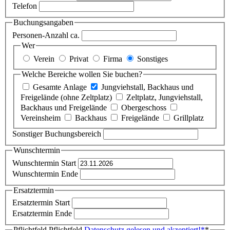
Telefon
Buchungsangaben
Personen-Anzahl ca.
Wer
Verein
Privat
Firma
Sonstiges
Welche Bereiche wollen Sie buchen?
Gesamte Anlage
Jungviehstall, Backhaus und
Freigelände (ohne Zeltplatz)
Zeltplatz, Jungviehstall,
Backhaus und Freigelände
Obergeschoss
Vereinsheim
Backhaus
Freigelände
Grillplatz
Sonstiger Buchungsbereich
Wunschtermin
Wunschtermin Start
Wunschtermin Ende
Ersatztermin
Ersatztermin Start
Ersatztermin Ende
Pflichtfeld
Pflichtfeld
Datenschutz gelesen und akzeptiert!
*
*