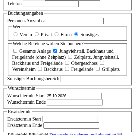
Telefon
Buchungsangaben
Personen-Anzahl ca.
Wer
Verein
Privat
Firma
Sonstiges
Welche Bereiche wollen Sie buchen?
Gesamte Anlage
Jungviehstall, Backhaus und
Freigelände (ohne Zeltplatz)
Zeltplatz, Jungviehstall,
Backhaus und Freigelände
Obergeschoss
Vereinsheim
Backhaus
Freigelände
Grillplatz
Sonstiger Buchungsbereich
Wunschtermin
Wunschtermin Start
Wunschtermin Ende
Ersatztermin
Ersatztermin Start
Ersatztermin Ende
Pflichtfeld
Pflichtfeld
Datenschutz gelesen und akzeptiert!
*
*