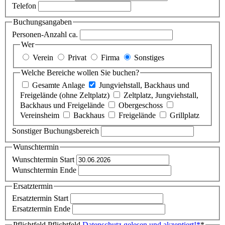
Telefon
Buchungsangaben
Personen-Anzahl ca.
Wer
Verein
Privat
Firma
Sonstiges
Welche Bereiche wollen Sie buchen?
Gesamte Anlage
Jungviehstall, Backhaus und
Freigelände (ohne Zeltplatz)
Zeltplatz, Jungviehstall,
Backhaus und Freigelände
Obergeschoss
Vereinsheim
Backhaus
Freigelände
Grillplatz
Sonstiger Buchungsbereich
Wunschtermin
Wunschtermin Start
Wunschtermin Ende
Ersatztermin
Ersatztermin Start
Ersatztermin Ende
Pflichtfeld
Pflichtfeld
Datenschutz gelesen und akzeptiert!
*
*