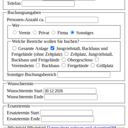
Telefon
Buchungsangaben
Personen-Anzahl ca.
Wer
Verein
Privat
Firma
Sonstiges
Welche Bereiche wollen Sie buchen?
Gesamte Anlage
Jungviehstall, Backhaus und
Freigelände (ohne Zeltplatz)
Zeltplatz, Jungviehstall,
Backhaus und Freigelände
Obergeschoss
Vereinsheim
Backhaus
Freigelände
Grillplatz
Sonstiger Buchungsbereich
Wunschtermin
Wunschtermin Start
Wunschtermin Ende
Ersatztermin
Ersatztermin Start
Ersatztermin Ende
Pflichtfeld
Pflichtfeld
Datenschutz gelesen und akzeptiert!
*
*