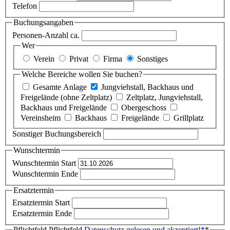
Telefon
Buchungsangaben
Personen-Anzahl ca.
Wer
Verein
Privat
Firma
Sonstiges
Welche Bereiche wollen Sie buchen?
Gesamte Anlage
Jungviehstall, Backhaus und
Freigelände (ohne Zeltplatz)
Zeltplatz, Jungviehstall,
Backhaus und Freigelände
Obergeschoss
Vereinsheim
Backhaus
Freigelände
Grillplatz
Sonstiger Buchungsbereich
Wunschtermin
Wunschtermin Start
Wunschtermin Ende
Ersatztermin
Ersatztermin Start
Ersatztermin Ende
Pflichtfeld
Pflichtfeld
Datenschutz gelesen und akzeptiert!
*
*