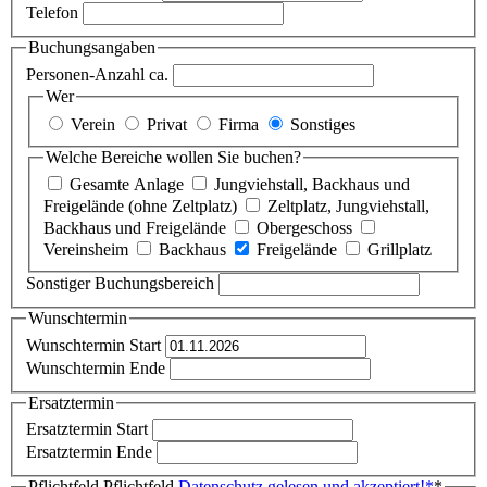
Telefon
Buchungsangaben
Personen-Anzahl ca.
Wer
Verein
Privat
Firma
Sonstiges
Welche Bereiche wollen Sie buchen?
Gesamte Anlage
Jungviehstall, Backhaus und
Freigelände (ohne Zeltplatz)
Zeltplatz, Jungviehstall,
Backhaus und Freigelände
Obergeschoss
Vereinsheim
Backhaus
Freigelände
Grillplatz
Sonstiger Buchungsbereich
Wunschtermin
Wunschtermin Start
Wunschtermin Ende
Ersatztermin
Ersatztermin Start
Ersatztermin Ende
Pflichtfeld
Pflichtfeld
Datenschutz gelesen und akzeptiert!
*
*