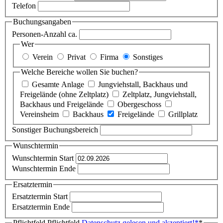
Telefon
Buchungsangaben
Personen-Anzahl ca.
Wer
Verein
Privat
Firma
Sonstiges
Welche Bereiche wollen Sie buchen?
Gesamte Anlage
Jungviehstall, Backhaus und
Freigelände (ohne Zeltplatz)
Zeltplatz, Jungviehstall,
Backhaus und Freigelände
Obergeschoss
Vereinsheim
Backhaus
Freigelände
Grillplatz
Sonstiger Buchungsbereich
Wunschtermin
Wunschtermin Start
Wunschtermin Ende
Ersatztermin
Ersatztermin Start
Ersatztermin Ende
Pflichtfeld
Pflichtfeld
Datenschutz gelesen und akzeptiert!
*
*