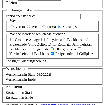
Telefon
Buchungsangaben
Personen-Anzahl ca.
Wer
Verein
Privat
Firma
Sonstiges
Welche Bereiche wollen Sie buchen?
Gesamte Anlage
Jungviehstall, Backhaus und
Freigelände (ohne Zeltplatz)
Zeltplatz, Jungviehstall,
Backhaus und Freigelände
Obergeschoss
Vereinsheim
Backhaus
Freigelände
Grillplatz
Sonstiger Buchungsbereich
Wunschtermin
Wunschtermin Start
Wunschtermin Ende
Ersatztermin
Ersatztermin Start
Ersatztermin Ende
Pflichtfeld
Pflichtfeld
Datenschutz gelesen und akzeptiert!
*
*