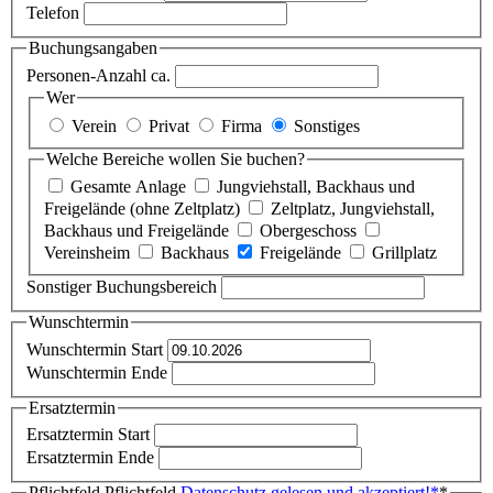
Telefon
Buchungsangaben
Personen-Anzahl ca.
Wer
Verein
Privat
Firma
Sonstiges
Welche Bereiche wollen Sie buchen?
Gesamte Anlage
Jungviehstall, Backhaus und
Freigelände (ohne Zeltplatz)
Zeltplatz, Jungviehstall,
Backhaus und Freigelände
Obergeschoss
Vereinsheim
Backhaus
Freigelände
Grillplatz
Sonstiger Buchungsbereich
Wunschtermin
Wunschtermin Start
Wunschtermin Ende
Ersatztermin
Ersatztermin Start
Ersatztermin Ende
Pflichtfeld
Pflichtfeld
Datenschutz gelesen und akzeptiert!
*
*