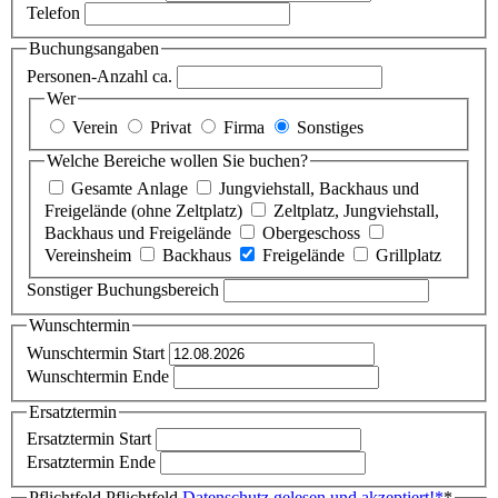
Telefon
Buchungsangaben
Personen-Anzahl ca.
Wer
Verein
Privat
Firma
Sonstiges
Welche Bereiche wollen Sie buchen?
Gesamte Anlage
Jungviehstall, Backhaus und
Freigelände (ohne Zeltplatz)
Zeltplatz, Jungviehstall,
Backhaus und Freigelände
Obergeschoss
Vereinsheim
Backhaus
Freigelände
Grillplatz
Sonstiger Buchungsbereich
Wunschtermin
Wunschtermin Start
Wunschtermin Ende
Ersatztermin
Ersatztermin Start
Ersatztermin Ende
Pflichtfeld
Pflichtfeld
Datenschutz gelesen und akzeptiert!
*
*