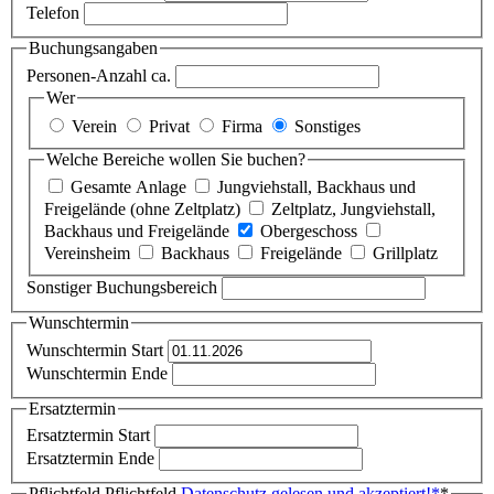
Telefon
Buchungsangaben
Personen-Anzahl ca.
Wer
Verein
Privat
Firma
Sonstiges
Welche Bereiche wollen Sie buchen?
Gesamte Anlage
Jungviehstall, Backhaus und
Freigelände (ohne Zeltplatz)
Zeltplatz, Jungviehstall,
Backhaus und Freigelände
Obergeschoss
Vereinsheim
Backhaus
Freigelände
Grillplatz
Sonstiger Buchungsbereich
Wunschtermin
Wunschtermin Start
Wunschtermin Ende
Ersatztermin
Ersatztermin Start
Ersatztermin Ende
Pflichtfeld
Pflichtfeld
Datenschutz gelesen und akzeptiert!
*
*