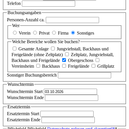
Telefon
Buchungsangaben
Personen-Anzahl ca.
Wer
Verein
Privat
Firma
Sonstiges
Welche Bereiche wollen Sie buchen?
Gesamte Anlage
Jungviehstall, Backhaus und
Freigelände (ohne Zeltplatz)
Zeltplatz, Jungviehstall,
Backhaus und Freigelände
Obergeschoss
Vereinsheim
Backhaus
Freigelände
Grillplatz
Sonstiger Buchungsbereich
Wunschtermin
Wunschtermin Start
Wunschtermin Ende
Ersatztermin
Ersatztermin Start
Ersatztermin Ende
Pflichtfeld
Pflichtfeld
Datenschutz gelesen und akzeptiert!
*
*