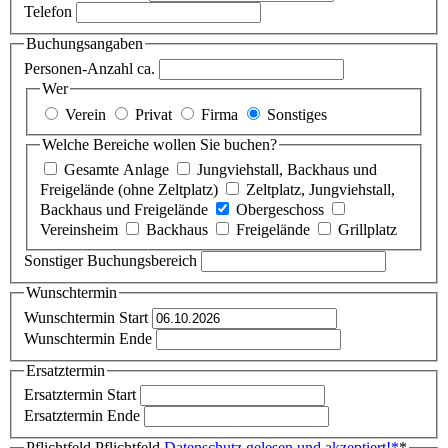
Telefon
Buchungsangaben
Personen-Anzahl ca.
Wer
Verein
Privat
Firma
Sonstiges
Welche Bereiche wollen Sie buchen?
Gesamte Anlage
Jungviehstall, Backhaus und
Freigelände (ohne Zeltplatz)
Zeltplatz, Jungviehstall,
Backhaus und Freigelände
Obergeschoss
Vereinsheim
Backhaus
Freigelände
Grillplatz
Sonstiger Buchungsbereich
Wunschtermin
Wunschtermin Start
Wunschtermin Ende
Ersatztermin
Ersatztermin Start
Ersatztermin Ende
Pflichtfeld
Pflichtfeld
Datenschutz gelesen und akzeptiert!
*
*