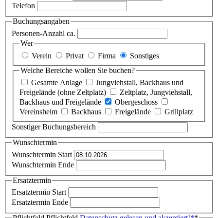
Telefon
Buchungsangaben
Personen-Anzahl ca.
Wer
Verein
Privat
Firma
Sonstiges
Welche Bereiche wollen Sie buchen?
Gesamte Anlage
Jungviehstall, Backhaus und
Freigelände (ohne Zeltplatz)
Zeltplatz, Jungviehstall,
Backhaus und Freigelände
Obergeschoss
Vereinsheim
Backhaus
Freigelände
Grillplatz
Sonstiger Buchungsbereich
Wunschtermin
Wunschtermin Start
Wunschtermin Ende
Ersatztermin
Ersatztermin Start
Ersatztermin Ende
Pflichtfeld
Pflichtfeld
Datenschutz gelesen und akzeptiert!
*
*