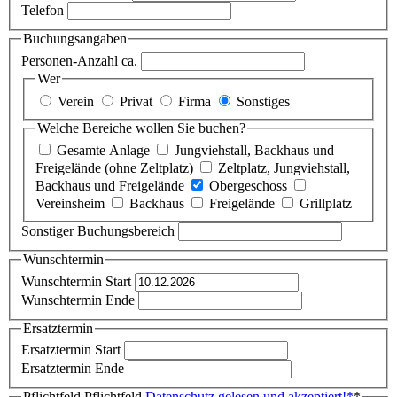
Telefon
Buchungsangaben
Personen-Anzahl ca.
Wer
Verein
Privat
Firma
Sonstiges
Welche Bereiche wollen Sie buchen?
Gesamte Anlage
Jungviehstall, Backhaus und
Freigelände (ohne Zeltplatz)
Zeltplatz, Jungviehstall,
Backhaus und Freigelände
Obergeschoss
Vereinsheim
Backhaus
Freigelände
Grillplatz
Sonstiger Buchungsbereich
Wunschtermin
Wunschtermin Start
Wunschtermin Ende
Ersatztermin
Ersatztermin Start
Ersatztermin Ende
Pflichtfeld
Pflichtfeld
Datenschutz gelesen und akzeptiert!
*
*