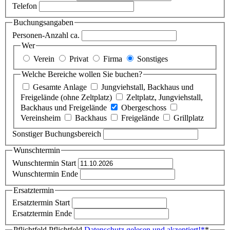
Telefon
Buchungsangaben
Personen-Anzahl ca.
Wer
Verein
Privat
Firma
Sonstiges
Welche Bereiche wollen Sie buchen?
Gesamte Anlage
Jungviehstall, Backhaus und
Freigelände (ohne Zeltplatz)
Zeltplatz, Jungviehstall,
Backhaus und Freigelände
Obergeschoss
Vereinsheim
Backhaus
Freigelände
Grillplatz
Sonstiger Buchungsbereich
Wunschtermin
Wunschtermin Start
Wunschtermin Ende
Ersatztermin
Ersatztermin Start
Ersatztermin Ende
Pflichtfeld
Pflichtfeld
Datenschutz gelesen und akzeptiert!
*
*