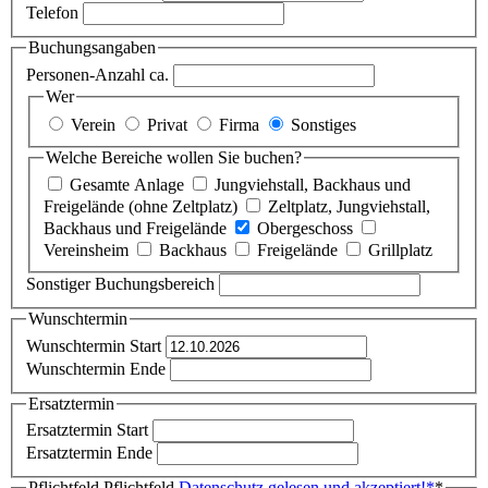
Telefon
Buchungsangaben
Personen-Anzahl ca.
Wer
Verein
Privat
Firma
Sonstiges
Welche Bereiche wollen Sie buchen?
Gesamte Anlage
Jungviehstall, Backhaus und
Freigelände (ohne Zeltplatz)
Zeltplatz, Jungviehstall,
Backhaus und Freigelände
Obergeschoss
Vereinsheim
Backhaus
Freigelände
Grillplatz
Sonstiger Buchungsbereich
Wunschtermin
Wunschtermin Start
Wunschtermin Ende
Ersatztermin
Ersatztermin Start
Ersatztermin Ende
Pflichtfeld
Pflichtfeld
Datenschutz gelesen und akzeptiert!
*
*