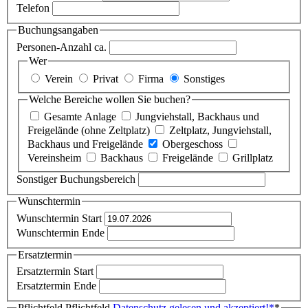
Telefon
Buchungsangaben
Personen-Anzahl ca.
Wer
Verein
Privat
Firma
Sonstiges
Welche Bereiche wollen Sie buchen?
Gesamte Anlage
Jungviehstall, Backhaus und
Freigelände (ohne Zeltplatz)
Zeltplatz, Jungviehstall,
Backhaus und Freigelände
Obergeschoss
Vereinsheim
Backhaus
Freigelände
Grillplatz
Sonstiger Buchungsbereich
Wunschtermin
Wunschtermin Start
Wunschtermin Ende
Ersatztermin
Ersatztermin Start
Ersatztermin Ende
Pflichtfeld
Pflichtfeld
Datenschutz gelesen und akzeptiert!
*
*