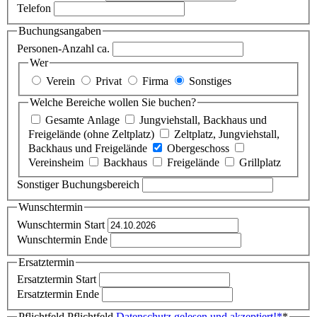
Telefon
Buchungsangaben
Personen-Anzahl ca.
Wer
Verein
Privat
Firma
Sonstiges
Welche Bereiche wollen Sie buchen?
Gesamte Anlage
Jungviehstall, Backhaus und
Freigelände (ohne Zeltplatz)
Zeltplatz, Jungviehstall,
Backhaus und Freigelände
Obergeschoss
Vereinsheim
Backhaus
Freigelände
Grillplatz
Sonstiger Buchungsbereich
Wunschtermin
Wunschtermin Start
Wunschtermin Ende
Ersatztermin
Ersatztermin Start
Ersatztermin Ende
Pflichtfeld
Pflichtfeld
Datenschutz gelesen und akzeptiert!
*
*