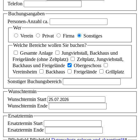
Telefon
Buchungsangaben
Personen-Anzahl ca.
Wer
Verein
Privat
Firma
Sonstiges
Welche Bereiche wollen Sie buchen?
Gesamte Anlage
Jungviehstall, Backhaus und
Freigelände (ohne Zeltplatz)
Zeltplatz, Jungviehstall,
Backhaus und Freigelände
Obergeschoss
Vereinsheim
Backhaus
Freigelände
Grillplatz
Sonstiger Buchungsbereich
Wunschtermin
Wunschtermin Start
Wunschtermin Ende
Ersatztermin
Ersatztermin Start
Ersatztermin Ende
Pflichtfeld
Pflichtfeld
Datenschutz gelesen und akzeptiert!
*
*