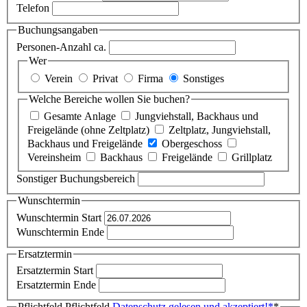
Telefon
Buchungsangaben
Personen-Anzahl ca.
Wer
Verein
Privat
Firma
Sonstiges
Welche Bereiche wollen Sie buchen?
Gesamte Anlage
Jungviehstall, Backhaus und
Freigelände (ohne Zeltplatz)
Zeltplatz, Jungviehstall,
Backhaus und Freigelände
Obergeschoss
Vereinsheim
Backhaus
Freigelände
Grillplatz
Sonstiger Buchungsbereich
Wunschtermin
Wunschtermin Start
Wunschtermin Ende
Ersatztermin
Ersatztermin Start
Ersatztermin Ende
Pflichtfeld
Pflichtfeld
Datenschutz gelesen und akzeptiert!
*
*