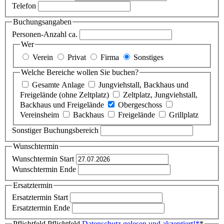
Telefon
Buchungsangaben
Personen-Anzahl ca.
Wer
Verein
Privat
Firma
Sonstiges
Welche Bereiche wollen Sie buchen?
Gesamte Anlage
Jungviehstall, Backhaus und
Freigelände (ohne Zeltplatz)
Zeltplatz, Jungviehstall,
Backhaus und Freigelände
Obergeschoss
Vereinsheim
Backhaus
Freigelände
Grillplatz
Sonstiger Buchungsbereich
Wunschtermin
Wunschtermin Start
Wunschtermin Ende
Ersatztermin
Ersatztermin Start
Ersatztermin Ende
Pflichtfeld
Pflichtfeld
Datenschutz gelesen und akzeptiert!
*
*