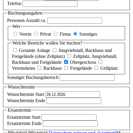
Telefon
Buchungsangaben
Personen-Anzahl ca.
Wer
Verein
Privat
Firma
Sonstiges
Welche Bereiche wollen Sie buchen?
Gesamte Anlage
Jungviehstall, Backhaus und
Freigelände (ohne Zeltplatz)
Zeltplatz, Jungviehstall,
Backhaus und Freigelände
Obergeschoss
Vereinsheim
Backhaus
Freigelände
Grillplatz
Sonstiger Buchungsbereich
Wunschtermin
Wunschtermin Start
Wunschtermin Ende
Ersatztermin
Ersatztermin Start
Ersatztermin Ende
Pflichtfeld
Pflichtfeld
Datenschutz gelesen und akzeptiert!
*
*