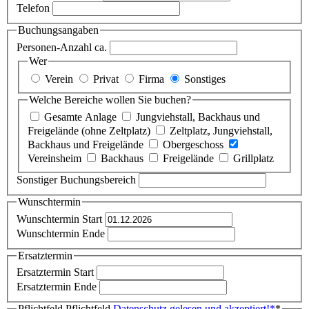
Telefon
Buchungsangaben
Personen-Anzahl ca.
Wer
Verein
Privat
Firma
Sonstiges
Welche Bereiche wollen Sie buchen?
Gesamte Anlage
Jungviehstall, Backhaus und
Freigelände (ohne Zeltplatz)
Zeltplatz, Jungviehstall,
Backhaus und Freigelände
Obergeschoss
Vereinsheim
Backhaus
Freigelände
Grillplatz
Sonstiger Buchungsbereich
Wunschtermin
Wunschtermin Start
Wunschtermin Ende
Ersatztermin
Ersatztermin Start
Ersatztermin Ende
Pflichtfeld
Pflichtfeld
Datenschutz gelesen und akzeptiert!
*
*