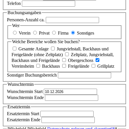
Telefon
Buchungsangaben
Personen-Anzahl ca.
Wer
Verein
Privat
Firma
Sonstiges
Welche Bereiche wollen Sie buchen?
Gesamte Anlage
Jungviehstall, Backhaus und
Freigelände (ohne Zeltplatz)
Zeltplatz, Jungviehstall,
Backhaus und Freigelände
Obergeschoss
Vereinsheim
Backhaus
Freigelände
Grillplatz
Sonstiger Buchungsbereich
Wunschtermin
Wunschtermin Start
Wunschtermin Ende
Ersatztermin
Ersatztermin Start
Ersatztermin Ende
Pflichtfeld
Pflichtfeld
Datenschutz gelesen und akzeptiert!
*
*