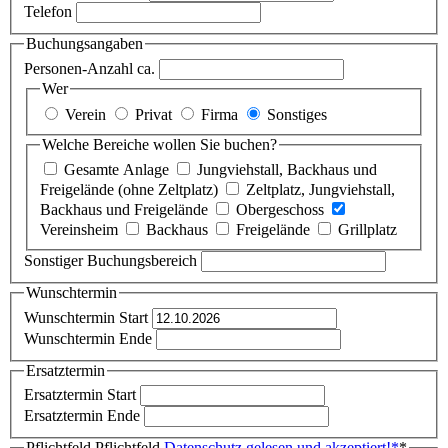
Telefon
Buchungsangaben
Personen-Anzahl ca.
Wer
Verein
Privat
Firma
Sonstiges
Welche Bereiche wollen Sie buchen?
Gesamte Anlage
Jungviehstall, Backhaus und
Freigelände (ohne Zeltplatz)
Zeltplatz, Jungviehstall,
Backhaus und Freigelände
Obergeschoss
Vereinsheim
Backhaus
Freigelände
Grillplatz
Sonstiger Buchungsbereich
Wunschtermin
Wunschtermin Start
Wunschtermin Ende
Ersatztermin
Ersatztermin Start
Ersatztermin Ende
Pflichtfeld
Pflichtfeld
Datenschutz gelesen und akzeptiert!
*
*