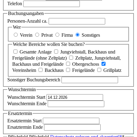
Telefon
Buchungsangaben
Personen-Anzahl ca.
Wer
Verein
Privat
Firma
Sonstiges
Welche Bereiche wollen Sie buchen?
Gesamte Anlage
Jungviehstall, Backhaus und
Freigelände (ohne Zeltplatz)
Zeltplatz, Jungviehstall,
Backhaus und Freigelände
Obergeschoss
Vereinsheim
Backhaus
Freigelände
Grillplatz
Sonstiger Buchungsbereich
Wunschtermin
Wunschtermin Start
Wunschtermin Ende
Ersatztermin
Ersatztermin Start
Ersatztermin Ende
Pflichtfeld
Pflichtfeld
Datenschutz gelesen und akzeptiert!
*
*