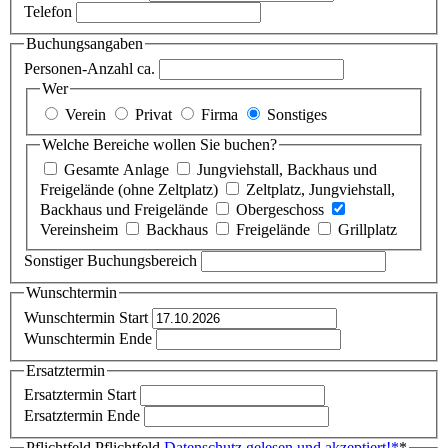
Telefon
Buchungsangaben
Personen-Anzahl ca.
Wer
Verein
Privat
Firma
Sonstiges
Welche Bereiche wollen Sie buchen?
Gesamte Anlage
Jungviehstall, Backhaus und
Freigelände (ohne Zeltplatz)
Zeltplatz, Jungviehstall,
Backhaus und Freigelände
Obergeschoss
Vereinsheim
Backhaus
Freigelände
Grillplatz
Sonstiger Buchungsbereich
Wunschtermin
Wunschtermin Start
Wunschtermin Ende
Ersatztermin
Ersatztermin Start
Ersatztermin Ende
Pflichtfeld
Pflichtfeld
Datenschutz gelesen und akzeptiert!
*
*