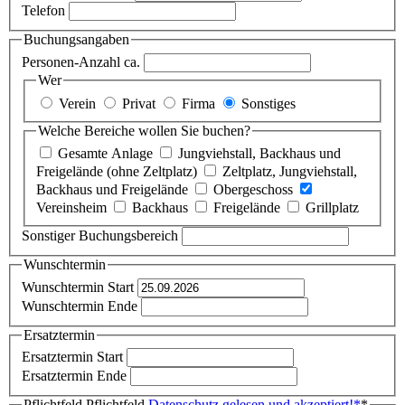
Telefon
Buchungsangaben
Personen-Anzahl ca.
Wer
Verein
Privat
Firma
Sonstiges
Welche Bereiche wollen Sie buchen?
Gesamte Anlage
Jungviehstall, Backhaus und
Freigelände (ohne Zeltplatz)
Zeltplatz, Jungviehstall,
Backhaus und Freigelände
Obergeschoss
Vereinsheim
Backhaus
Freigelände
Grillplatz
Sonstiger Buchungsbereich
Wunschtermin
Wunschtermin Start
Wunschtermin Ende
Ersatztermin
Ersatztermin Start
Ersatztermin Ende
Pflichtfeld
Pflichtfeld
Datenschutz gelesen und akzeptiert!
*
*