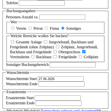
Telefon
Buchungsangaben
Personen-Anzahl ca.
Wer
Verein
Privat
Firma
Sonstiges
Welche Bereiche wollen Sie buchen?
Gesamte Anlage
Jungviehstall, Backhaus und
Freigelände (ohne Zeltplatz)
Zeltplatz, Jungviehstall,
Backhaus und Freigelände
Obergeschoss
Vereinsheim
Backhaus
Freigelände
Grillplatz
Sonstiger Buchungsbereich
Wunschtermin
Wunschtermin Start
Wunschtermin Ende
Ersatztermin
Ersatztermin Start
Ersatztermin Ende
Pflichtfeld
Pflichtfeld
Datenschutz gelesen und akzeptiert!
*
*