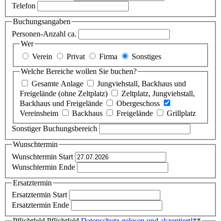
Telefon
Buchungsangaben
Personen-Anzahl ca.
Wer
Verein
Privat
Firma
Sonstiges
Welche Bereiche wollen Sie buchen?
Gesamte Anlage
Jungviehstall, Backhaus und
Freigelände (ohne Zeltplatz)
Zeltplatz, Jungviehstall,
Backhaus und Freigelände
Obergeschoss
Vereinsheim
Backhaus
Freigelände
Grillplatz
Sonstiger Buchungsbereich
Wunschtermin
Wunschtermin Start
Wunschtermin Ende
Ersatztermin
Ersatztermin Start
Ersatztermin Ende
Pflichtfeld
Pflichtfeld
Datenschutz gelesen und akzeptiert!
*
*