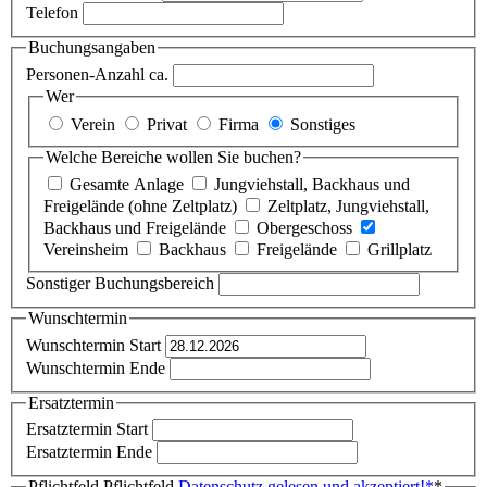
Telefon
Buchungsangaben
Personen-Anzahl ca.
Wer
Verein
Privat
Firma
Sonstiges
Welche Bereiche wollen Sie buchen?
Gesamte Anlage
Jungviehstall, Backhaus und
Freigelände (ohne Zeltplatz)
Zeltplatz, Jungviehstall,
Backhaus und Freigelände
Obergeschoss
Vereinsheim
Backhaus
Freigelände
Grillplatz
Sonstiger Buchungsbereich
Wunschtermin
Wunschtermin Start
Wunschtermin Ende
Ersatztermin
Ersatztermin Start
Ersatztermin Ende
Pflichtfeld
Pflichtfeld
Datenschutz gelesen und akzeptiert!
*
*