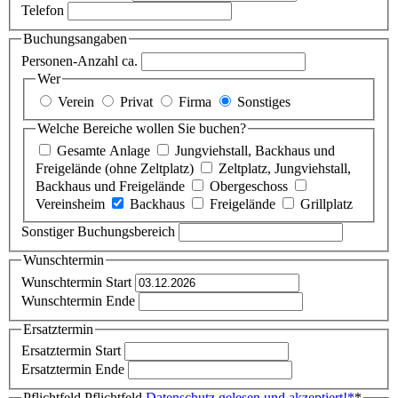
Telefon
Buchungsangaben
Personen-Anzahl ca.
Wer
Verein
Privat
Firma
Sonstiges
Welche Bereiche wollen Sie buchen?
Gesamte Anlage
Jungviehstall, Backhaus und
Freigelände (ohne Zeltplatz)
Zeltplatz, Jungviehstall,
Backhaus und Freigelände
Obergeschoss
Vereinsheim
Backhaus
Freigelände
Grillplatz
Sonstiger Buchungsbereich
Wunschtermin
Wunschtermin Start
Wunschtermin Ende
Ersatztermin
Ersatztermin Start
Ersatztermin Ende
Pflichtfeld
Pflichtfeld
Datenschutz gelesen und akzeptiert!
*
*