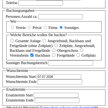
Telefon
Buchungsangaben
Personen-Anzahl ca.
Wer
Verein
Privat
Firma
Sonstiges
Welche Bereiche wollen Sie buchen?
Gesamte Anlage
Jungviehstall, Backhaus und
Freigelände (ohne Zeltplatz)
Zeltplatz, Jungviehstall,
Backhaus und Freigelände
Obergeschoss
Vereinsheim
Backhaus
Freigelände
Grillplatz
Sonstiger Buchungsbereich
Wunschtermin
Wunschtermin Start
Wunschtermin Ende
Ersatztermin
Ersatztermin Start
Ersatztermin Ende
Pflichtfeld
Pflichtfeld
Datenschutz gelesen und akzeptiert!
*
*