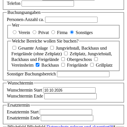
Telefon
Buchungsangaben
Personen-Anzahl ca.
Wer
Verein
Privat
Firma
Sonstiges
Welche Bereiche wollen Sie buchen?
Gesamte Anlage
Jungviehstall, Backhaus und
Freigelände (ohne Zeltplatz)
Zeltplatz, Jungviehstall,
Backhaus und Freigelände
Obergeschoss
Vereinsheim
Backhaus
Freigelände
Grillplatz
Sonstiger Buchungsbereich
Wunschtermin
Wunschtermin Start
Wunschtermin Ende
Ersatztermin
Ersatztermin Start
Ersatztermin Ende
Pflichtfeld
Pflichtfeld
Datenschutz gelesen und akzeptiert!
*
*