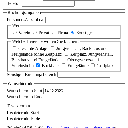
Telefon
Buchungsangaben
Personen-Anzahl ca.
Wer
Verein
Privat
Firma
Sonstiges
Welche Bereiche wollen Sie buchen?
Gesamte Anlage
Jungviehstall, Backhaus und
Freigelände (ohne Zeltplatz)
Zeltplatz, Jungviehstall,
Backhaus und Freigelände
Obergeschoss
Vereinsheim
Backhaus
Freigelände
Grillplatz
Sonstiger Buchungsbereich
Wunschtermin
Wunschtermin Start
Wunschtermin Ende
Ersatztermin
Ersatztermin Start
Ersatztermin Ende
Pflichtfeld
Pflichtfeld
Datenschutz gelesen und akzeptiert!
*
*