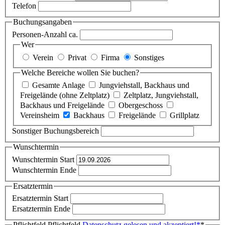
Telefon
Buchungsangaben
Personen-Anzahl ca.
Wer
Verein
Privat
Firma
Sonstiges
Welche Bereiche wollen Sie buchen?
Gesamte Anlage
Jungviehstall, Backhaus und
Freigelände (ohne Zeltplatz)
Zeltplatz, Jungviehstall,
Backhaus und Freigelände
Obergeschoss
Vereinsheim
Backhaus
Freigelände
Grillplatz
Sonstiger Buchungsbereich
Wunschtermin
Wunschtermin Start
Wunschtermin Ende
Ersatztermin
Ersatztermin Start
Ersatztermin Ende
Pflichtfeld
Pflichtfeld
Datenschutz gelesen und akzeptiert!
*
*