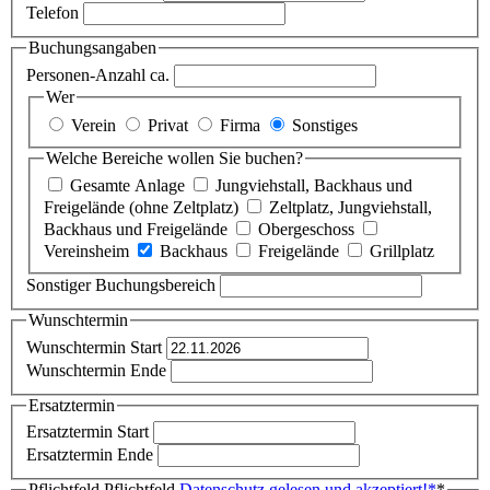
Telefon
Buchungsangaben
Personen-Anzahl ca.
Wer
Verein
Privat
Firma
Sonstiges
Welche Bereiche wollen Sie buchen?
Gesamte Anlage
Jungviehstall, Backhaus und
Freigelände (ohne Zeltplatz)
Zeltplatz, Jungviehstall,
Backhaus und Freigelände
Obergeschoss
Vereinsheim
Backhaus
Freigelände
Grillplatz
Sonstiger Buchungsbereich
Wunschtermin
Wunschtermin Start
Wunschtermin Ende
Ersatztermin
Ersatztermin Start
Ersatztermin Ende
Pflichtfeld
Pflichtfeld
Datenschutz gelesen und akzeptiert!
*
*