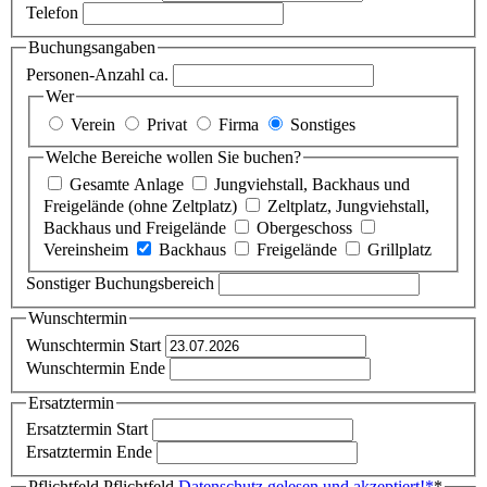
Telefon
Buchungsangaben
Personen-Anzahl ca.
Wer
Verein
Privat
Firma
Sonstiges
Welche Bereiche wollen Sie buchen?
Gesamte Anlage
Jungviehstall, Backhaus und
Freigelände (ohne Zeltplatz)
Zeltplatz, Jungviehstall,
Backhaus und Freigelände
Obergeschoss
Vereinsheim
Backhaus
Freigelände
Grillplatz
Sonstiger Buchungsbereich
Wunschtermin
Wunschtermin Start
Wunschtermin Ende
Ersatztermin
Ersatztermin Start
Ersatztermin Ende
Pflichtfeld
Pflichtfeld
Datenschutz gelesen und akzeptiert!
*
*